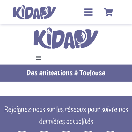
Passer
au
contenu
Toggle
Navigation
Des animations à Toulouse
ACCUEIL
QUI SOMMES-NOUS ?
Rejoignez-nous sur les réseaux pour suivre nos
FAQ
dernières actualités