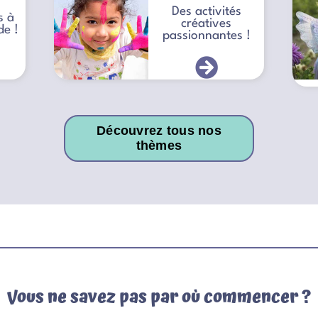
Des activités
s à
créatives
de !
passionnantes !
Découvrez tous nos
thèmes
Vous ne savez pas par où commencer ?