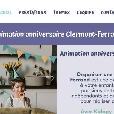
CUEIL
PRESTATIONS
THEMES
L’EQUIPE
CONTA
imation anniversaire Clermont-Ferr
Animation annivers
Organiser une 
Ferrand
est une ex
à votre enfan
parisiens de 
indépendants et a
pour réaliser 
Avec Kidapy p