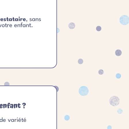
restataire
, sans
votre enfant.
enfant ?
de variété