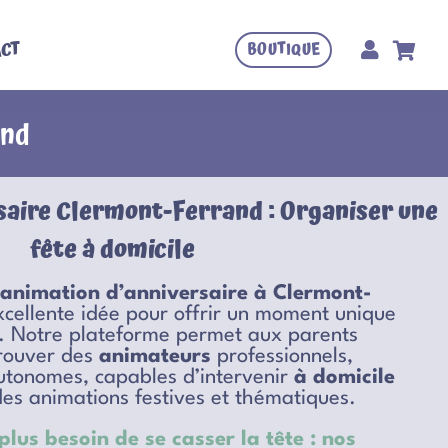
CT
BOUTIQUE
and
aire Clermont-Ferrand : Organiser une
fête à domicile
animation d’anniversaire à Clermont-
cellente idée pour offrir un moment unique
t. Notre plateforme permet aux parents
trouver des
animateurs
professionnels,
utonomes, capables d’intervenir
à domicile
des animations festives et thématiques.
lus besoin de se casser la tête : nos