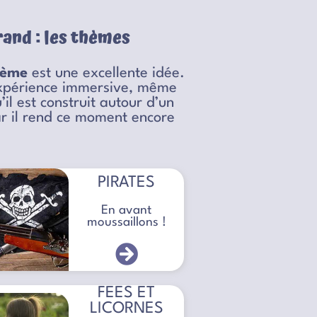
and : les thèmes
hème
est une excellente idée.
 expérience immersive, même
l est construit autour d’un
car il rend ce moment encore
PIRATES
En avant
moussaillons !
FEES ET
LICORNES