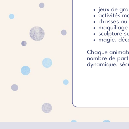
jeux de gro
activités m
chasses au 
maquillage
sculpture s
magie, déco
Chaque animate
nombre de parti
dynamique, sécu