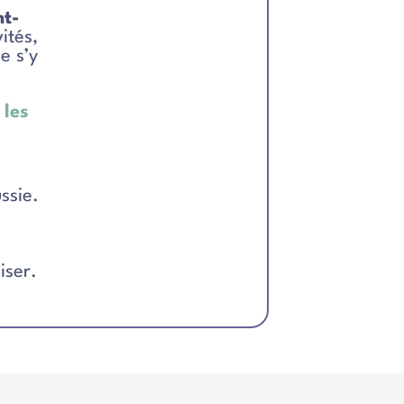
nt-
ités,
e s’y
 les
ssie.
iser.