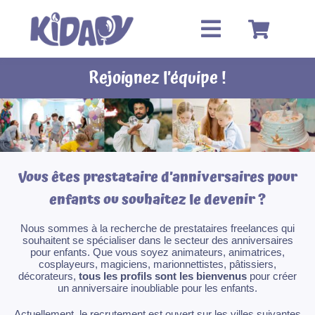
Passer
au
contenu
Rejoignez l’équipe !
Vous êtes prestataire d’anniversaires pour
enfants ou souhaitez le devenir ?
Nous sommes à la recherche de prestataires freelances qui
souhaitent se spécialiser dans le secteur des anniversaires
pour enfants. Que vous soyez animateurs, animatrices,
cosplayeurs, magiciens, marionnettistes, pâtissiers,
décorateurs,
tous les profils sont les bienvenus
pour créer
un anniversaire inoubliable pour les enfants.
Actuellement, le recrutement est ouvert sur les villes suivantes