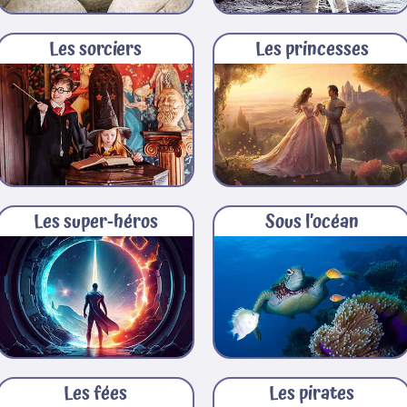
Les sorciers
Les princesses
Les super-héros
Sous l’océan
Les fées
Les pirates